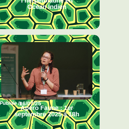
l’herpétofaune en
Océan Indien
Publiée le
16/07/25
Apéro Faune : 1er
septembre 2025 à 18h