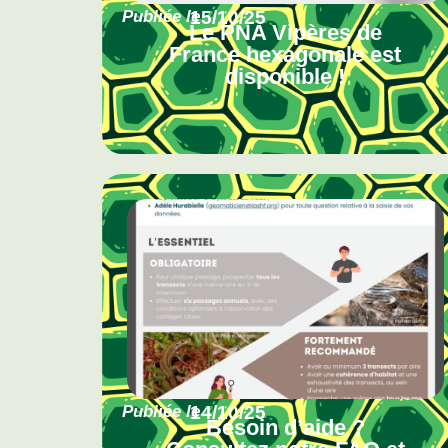
Publiée le
15/10/25
Le PNA Vipères de
France hexagonale est
disponible !
Publiée le
14/10/25
Besoin d’aide ?