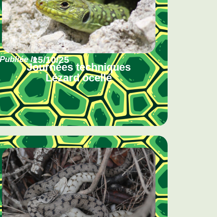
Publiée le
15/10/25
Journées techniques
Lézard ocellé