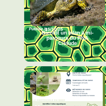
Publiée le
15/10/25
Bientôt un bilan à mi-
parcours du PNA
Cistude