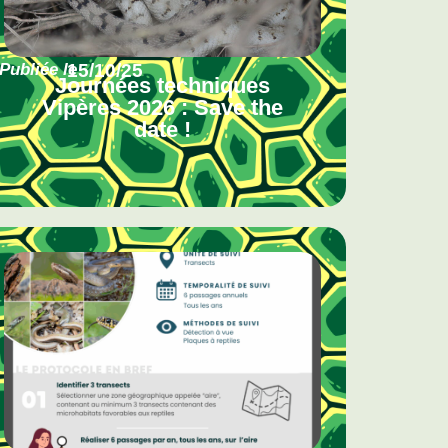
Publiée le
15/10/25
Journées techniques
Vipères 2026 : Save the
date !