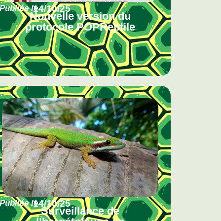
Publiée le
14/10/25
Nouvelle version du
protocole POPReptile
Publiée le
14/10/25
Surveillance de