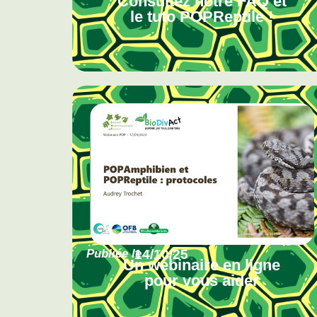
Consultez notre FAQ et
le tuto POPReptile !
Publiée le
14/10/25
Un webinaire en ligne
pour vous aider