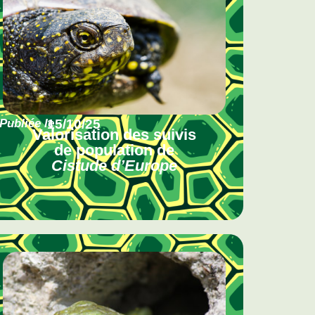
Publiée le
15/10/25
Valorisation des suivis
de population de
Cistude d’Europe