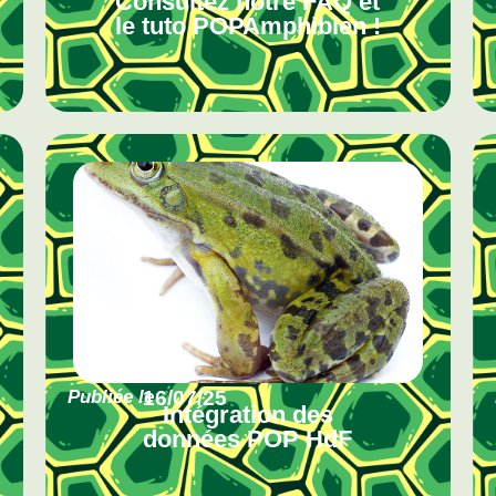
Consultez notre FAQ et
le tuto POPAmphibien !
Publiée le
16/07/25
Intégration des
données POP HdF