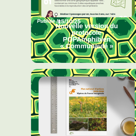
Publiée le
15/10/25
Nouvelle version du
protocole
POPAmphibien
« Communauté »