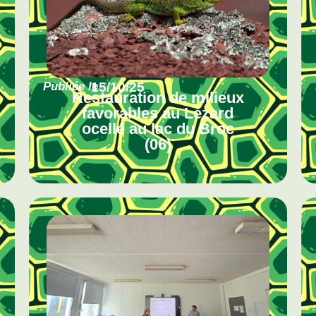
Publiée le
15/10/25
Restauration de milieux
favorables au Lézard
ocellé au lac du Broc
(06)