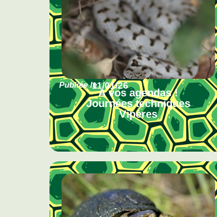
Publiée le
11/01/26
A vos agendas !
Journées techniques
Vipères