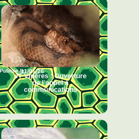
Publiée le
11/01/26
JT Vipères : Ouverture
de l’appel à
communications