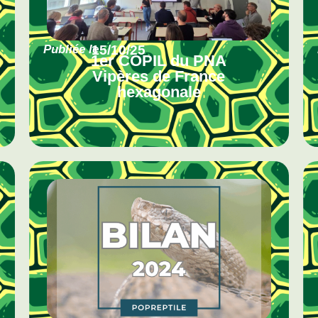
Publiée le
15/10/25
1er COPIL du PNA
Vipères de France
hexagonale