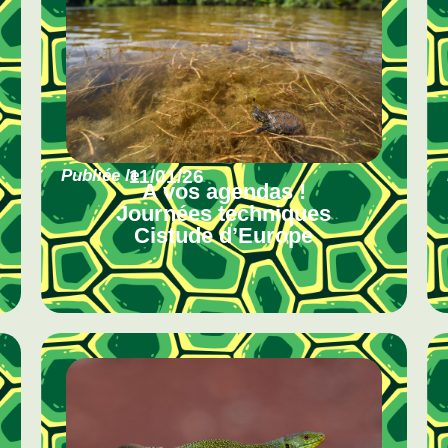
Publiée le
11/01/26
A vos agendas !
Journées techniques
Cistude d’Europe