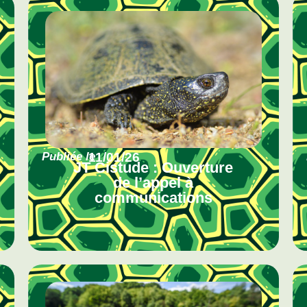
Publiée le
11/01/26
JT Cistude : Ouverture
de l’appel à
communications