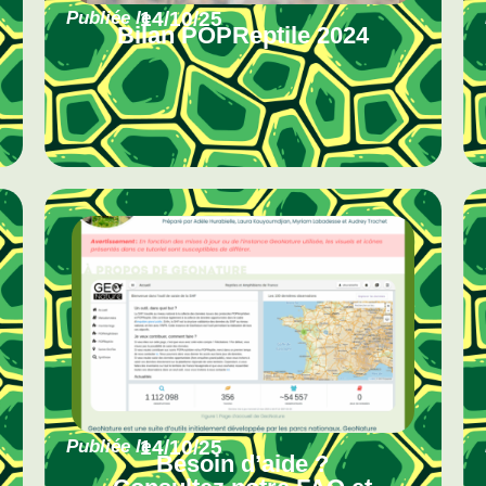
Publiée le
14/10/25
Bilan POPReptile 2024
Publiée le
14/10/25
Besoin d’aide ?