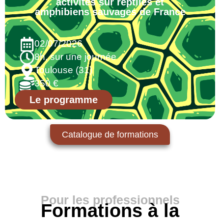
activités sur reptiles et
amphibiens sauvages de France
02/07/2026
8h, sur une journée
Toulouse (31)
350 €
Le programme
Catalogue de formations
Pour les professionnels
Formations à la