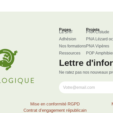
Pages
Projets
La SHF
PNA Cistude
Adhésion
PNA Lézard oc
Nos formations
PNA Vipères
Ressources
POP Amphibie
Lettre d'info
Ne ratez pas nos nouveaux proj
Mise en conformité RGPD
Contrat d’engagement républicain