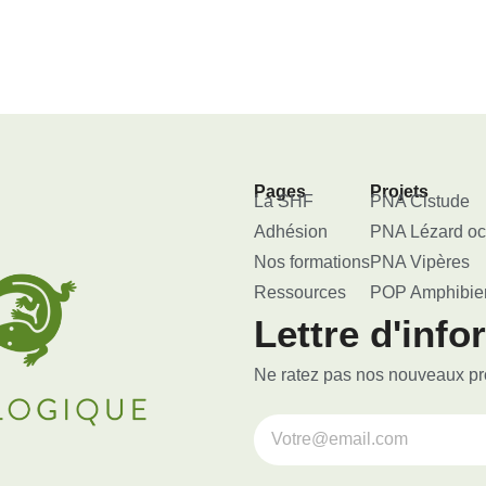
Pages
Projets
La SHF
PNA Cistude
Adhésion
PNA Lézard oc
Nos formations
PNA Vipères
Ressources
POP Amphibie
Lettre d'info
Ne ratez pas nos nouveaux proj