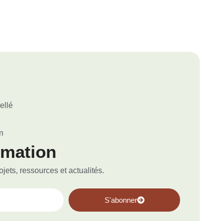
ellé
n
rmation
ets, ressources et actualités.
S'abonner