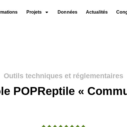
rmations
Projets
Données
Actualités
Con
Outils techniques et réglementaires
ole POPReptile « Commu