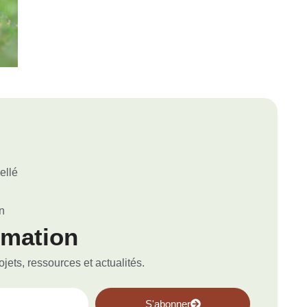
ellé
n
rmation
ets, ressources et actualités.
S'abonner