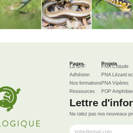
Pages
Projets
La SHF
PNA Cistude
Adhésion
PNA Lézard oc
Nos formations
PNA Vipères
Ressources
POP Amphibie
Lettre d'info
Ne ratez pas nos nouveaux proj