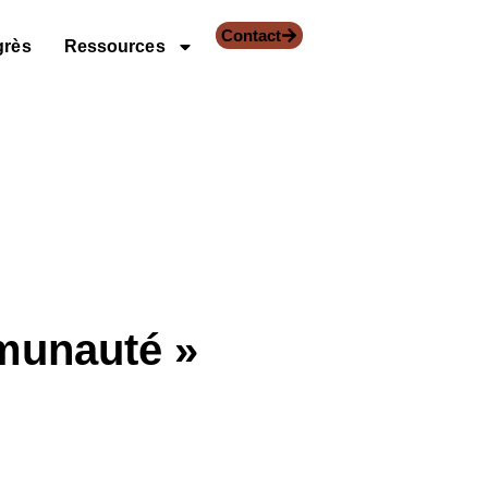
Contact
grès
Ressources
munauté »