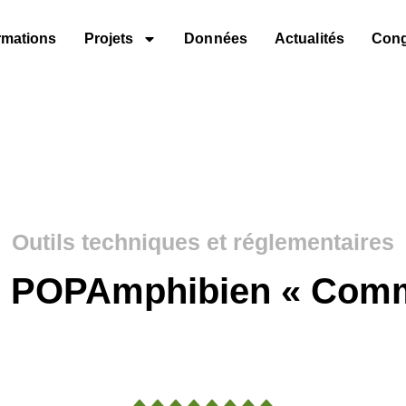
rmations
Projets
Données
Actualités
Con
Outils techniques et réglementaires
e POPAmphibien « Com