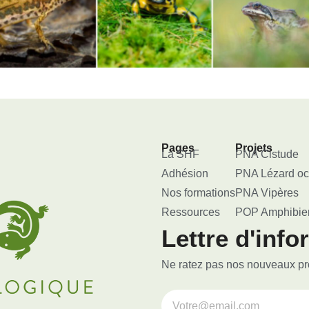
Pages
Projets
La SHF
PNA Cistude
Adhésion
PNA Lézard oc
Nos formations
PNA Vipères
Ressources
POP Amphibie
Lettre d'info
Ne ratez pas nos nouveaux proj