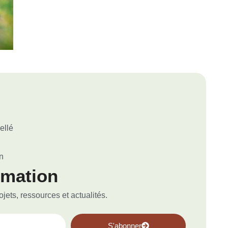
ellé
n
rmation
ets, ressources et actualités.
S'abonner