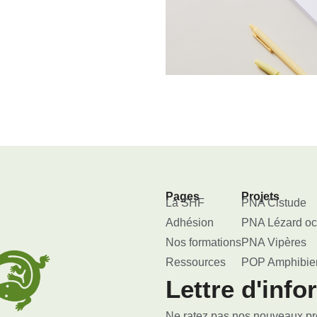
Pages
Projets
La SHF
PNA Cistude
Adhésion
PNA Lézard oc
Nos formations
PNA Vipères
Ressources
POP Amphibie
Lettre d'info
Ne ratez pas nos nouveaux proj