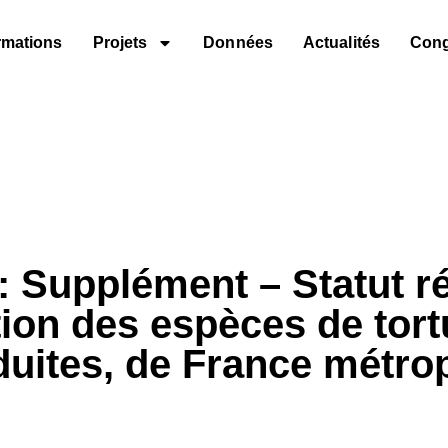
rmations
Projets
Données
Actualités
Con
 Supplément – Statut r
ion des espèces de tor
oduites, de France métrop