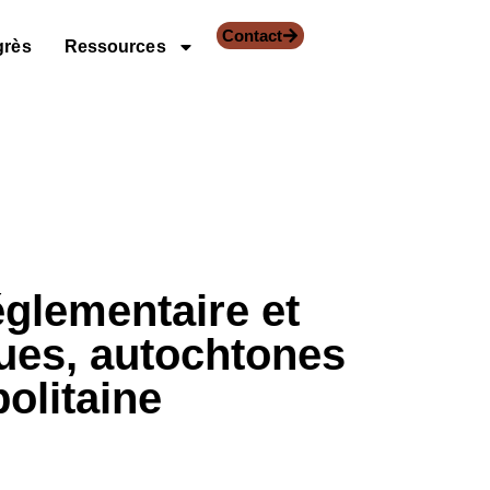
Contact
grès
Ressources
églementaire et
tues, autochtones
olitaine