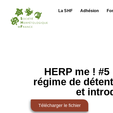
La SHF
Adhésion
Fo
HERP me ! #5 :
régime de détent
et intr
Télécharger le fichier