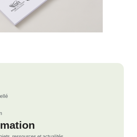
ellé
n
rmation
ets, ressources et actualités.