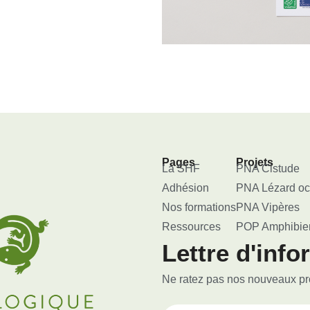
Pages
Projets
La SHF
PNA Cistude
Adhésion
PNA Lézard oc
Nos formations
PNA Vipères
Ressources
POP Amphibie
Lettre d'info
Ne ratez pas nos nouveaux proj